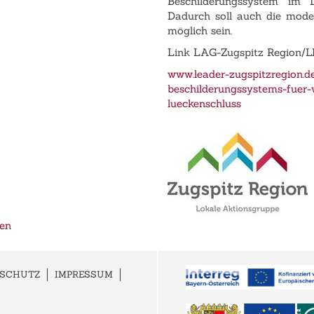
Beschilderungssystem im L
Dadurch soll auch die mode
möglich sein.
Link LAG-Zugspitz Region/
www.leader-zugspitzregion.d
beschilderungssystems-fuer-
lueckenschluss
den
NSCHUTZ
IMPRESSUM