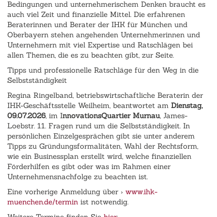
Bedingungen und unternehmerischem Denken braucht es
auch viel Zeit und finanzielle Mittel. Die erfahrenen
Beraterinnen und Berater der IHK für München und
Oberbayern stehen angehenden Unternehmerinnen und
Unternehmern mit viel Expertise und Ratschlägen bei
allen Themen, die es zu beachten gibt, zur Seite.
Tipps und professionelle Ratschläge für den Weg in die
Selbstständigkeit
Regina Ringelband, betriebswirtschaftliche Beraterin der
IHK-Geschäftsstelle Weilheim, beantwortet am
Dienstag,
09.07.2026
, im I
nnovationsQuartier Murnau
, James-
Loebstr. 11. Fragen rund um die Selbstständigkeit. In
persönlichen Einzelgesprächen gibt sie unter anderem
Tipps zu Gründungsformalitäten, Wahl der Rechtsform,
wie ein Businessplan erstellt wird, welche finanziellen
‎Förderhilfen es gibt oder was im Rahmen einer
Unternehmensnachfolge zu beachten ist.
Eine vorherige Anmeldung über ›
www.ihk-
muenchen.de/termin
ist notwendig.
Weitere Termine finden Sie
hier
: