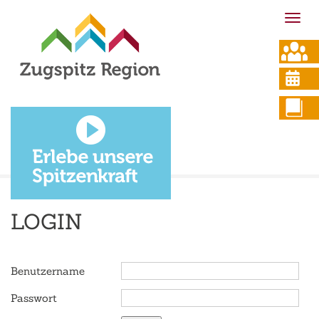
Togg
navi
Zugsp
Gremi
›
Team 
Gesel
›
LOGIN
Benutzername
Passwort